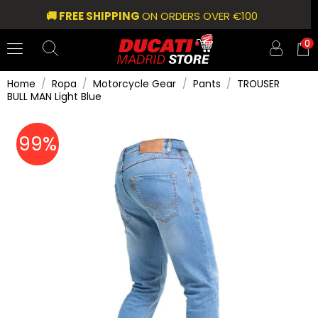
🚚 FREE SHIPPING
ON ORDERS OVER €100
0
Home
Ropa
Motorcycle Gear
Pants
TROUSER
BULL MAN Light Blue
99%