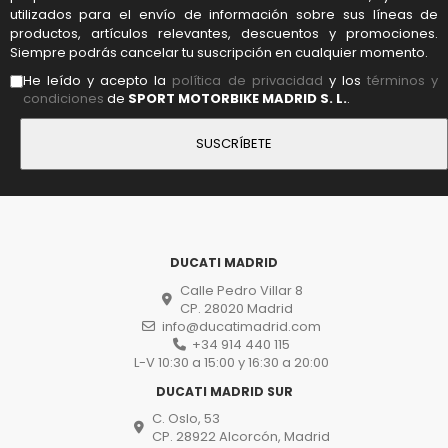
utilizados para el envío de información sobre sus líneas de
productos, artículos relevantes, descuentos y promociones.
Siempre podrás cancelar tu suscripción en cualquier momento.
He leído y acepto la
política de privacidad
y los
términos y
condiciones
de
SPORT MOTORBIKE MADRID S. L.
.
DUCATI MADRID
Calle Pedro Villar 8
CP. 28020 Madrid
info@ducatimadrid.com
+34 914 440 115
L-V 10:30 a 15:00 y 16:30 a 20:00
DUCATI MADRID SUR
C. Oslo, 53
CP. 28922 Alcorcón, Madrid