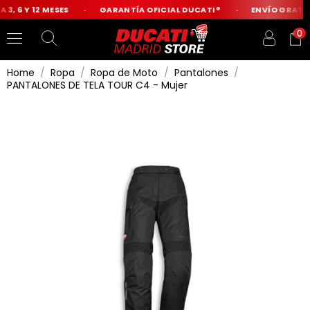
3, 6 Y 12 MESES
GARANTÍA OFICIAL DUCATI®
ENVÍO GRATIS 
0
Home
Ropa
Ropa de Moto
Pantalones
PANTALONES DE TELA TOUR C4 - Mujer