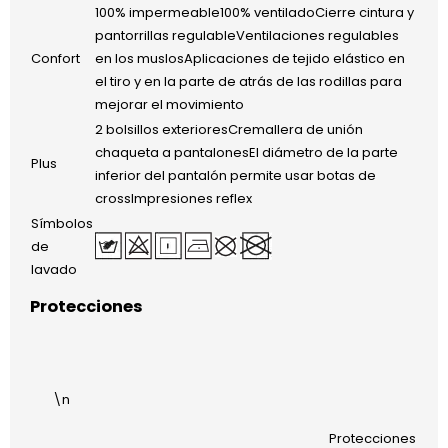
100% impermeable100% ventiladoCierre cintura y
pantorrillas regulableVentilaciones regulables
Confort
en los muslosAplicaciones de tejido elástico en
el tiro y en la parte de atrás de las rodillas para
mejorar el movimiento
2 bolsillos exterioresCremallera de unión
chaqueta a pantalonesEl diámetro de la parte
Plus
inferior del pantalón permite usar botas de
crossImpresiones reflex
Símbolos
de
lavado
Protecciones
\n
Protecciones