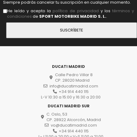
Siempre podrás cancelar tu suscripción en cualquier momento.
He leído y acepto la
política de privacidad
y los
términos y
condiciones
de
SPORT MOTORBIKE MADRID S. L.
.
DUCATI MADRID
Calle Pedro Villar 8
CP. 28020 Madrid
info@ducatimadrid.com
+34 914 440 115
L-V 10:30 a 15:00 y 16:30 a 20:00
DUCATI MADRID SUR
C. Oslo, 53
CP. 28922 Alcorcón, Madrid
vo@ducatimadrid.com
+34 914 440 115
L-J 11:00 a 20:00 y V-S 11:00 a 21:00