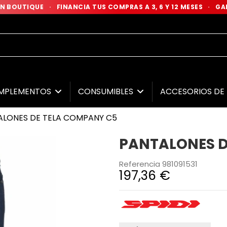
 EN BOUTIQUE
·
FINANCIA TUS COMPRAS A 3, 6 Y 12 MESES
·
GAR
MPLEMENTOS
CONSUMIBLES
ACCESORIOS D
ALONES DE TELA COMPANY C5
PANTALONES D
Referencia
981091531
197,36 €