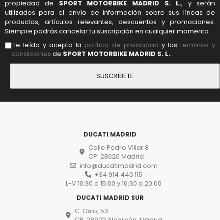
propiedad de
SPORT MOTORBIKE MADRID S. L.
, y serán
utilizados para el envío de información sobre sus líneas de
productos, artículos relevantes, descuentos y promociones.
Siempre podrás cancelar tu suscripción en cualquier momento.
He leído y acepto la
política de privacidad
y los
términos y
condiciones
de
SPORT MOTORBIKE MADRID S. L.
.
DUCATI MADRID
Calle Pedro Villar 8
CP. 28020 Madrid
info@ducatimadrid.com
+34 914 440 115
L-V 10:30 a 15:00 y 16:30 a 20:00
DUCATI MADRID SUR
C. Oslo, 53
CP. 28922 Alcorcón, Madrid