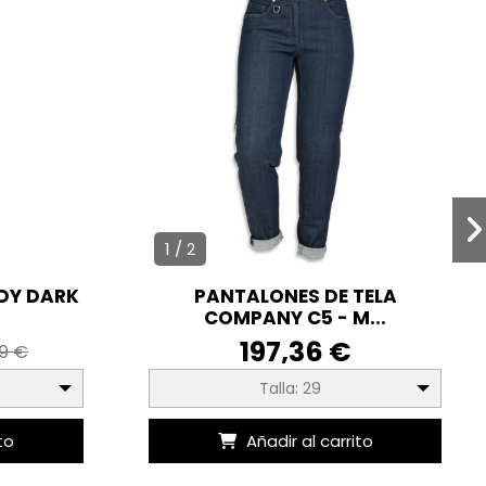
1 / 2
DY DARK
PANTALONES DE TELA
COMPANY C5 - M...
197,36 €
99 €
Talla: 29
to
Añadir al carrito