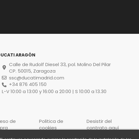
DUCATI ARAGÓN
Calle de Rudolf Diesel 33, pol. Molino Del Pilar
CP. 50015, Zaragoza
ssc@ducatimadrid.com
+34 876 405 150
L-V 10:00 a 13:00 y 16:00 a 20:00 | S 10:00 a 13.30
ceso de
Politica de
Desistir del
pra
cookies
contrato aquí