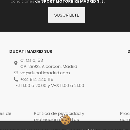
condiciones
de
SPORT MOTORBIKE MADRID S. L.
.
DUCATI MADRID SUR
C. Oslo, 53
CP. 28922 Alcorcón, Madrid
vo@ducatimadrid.com
+34 914 440 115
L-J 11:00 a 20:00 y V-S 11:00 a 21:00
es de
Política de privacidad y
Pro
protección de datos
com