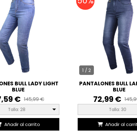
50%
1 / 2
NES BULL LADY LIGHT
PANTALONES BULL LA
BLUE
BLUE
7,59 €
72,99 €
145,99 €
145,
Talla: 28
Talla: 30
Añadir al carrito
Añadir al carri