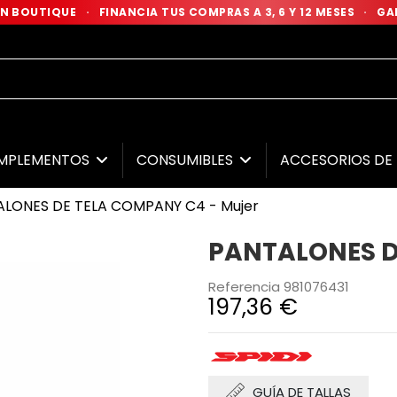
 EN BOUTIQUE
·
FINANCIA TUS COMPRAS A 3, 6 Y 12 MESES
·
GAR
MPLEMENTOS
CONSUMIBLES
ACCESORIOS D
LONES DE TELA COMPANY C4 - Mujer
PANTALONES D
Referencia
981076431
197,36 €
GUÍA DE TALLAS