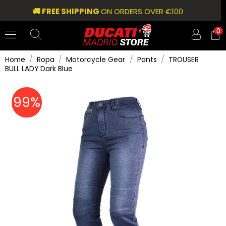
🚚 FREE SHIPPING
ON ORDERS OVER €100
0
Home
Ropa
Motorcycle Gear
Pants
TROUSER
BULL LADY Dark Blue
99%