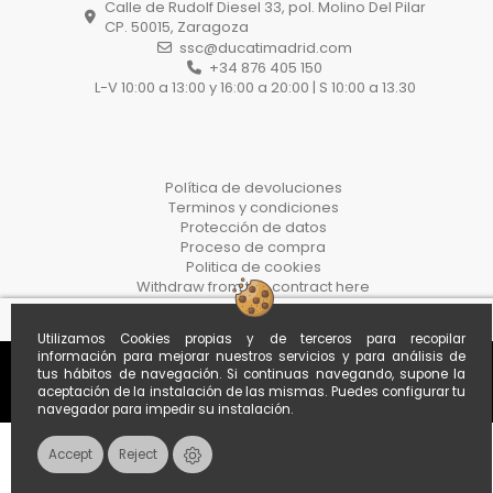
Calle de Rudolf Diesel 33, pol. Molino Del Pilar
CP. 50015, Zaragoza
ssc@ducatimadrid.com
+34 876 405 150
L-V 10:00 a 13:00 y 16:00 a 20:00 | S 10:00 a 13.30
Política de devoluciones
Terminos y condiciones
Protección de datos
Proceso de compra
Politica de cookies
Withdraw from the contract here
Utilizamos Cookies propias y de terceros para recopilar
información para mejorar nuestros servicios y para análisis de
tus hábitos de navegación. Si continuas navegando, supone la
aceptación de la instalación de las mismas. Puedes configurar tu
navegador para impedir su instalación.
Accept
Reject
Contacts