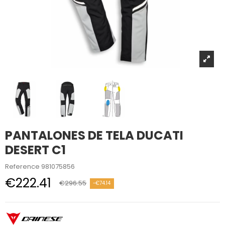
PANTALONES DE TELA DUCATI
DESERT C1
Reference
981075856
€222.41
€296.55
-€74.14