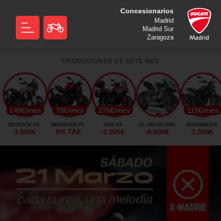
Concesionarios
Madrid
Madrid Sur
Zaragoza
PROMOCIONES DE ESTE MES
149€/mes
70€/mes
276€/mes
115€/mes
DESERTX V2
MONSTER V2
MTS V4
V4 TRICOLORE
SCRAMBLER
-1.000€
0% TAE
-2.000€
-6.000€
-1.500€