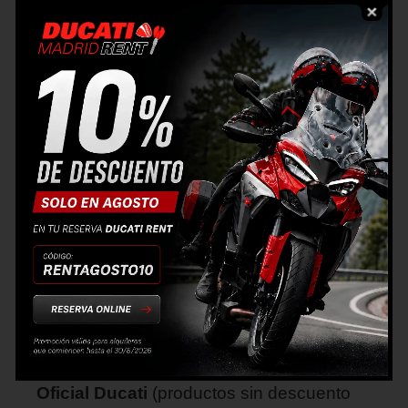
HORARIO PRESENTACIONES: 12:00 y
17:00.
✓ Stands de los principales
concesionarios de moto de Madrid
, con
presencia de marcas como Ducati,
Triumph, BMW, Yamaha, Honda, Suzuki,
Royal Enfield, Zontes, Voge, QJ Motor,
Moto Morini y más.
✓ Simulador Moto Trainer de Emilio
Zamora
, que utiliza una moto real para
ofrecer la mayor sensación de pilotaje.
Disponible durante todo el día.
✓ Descuento -10% en toda la Boutique
Oficial Ducati
(productos sin descuento