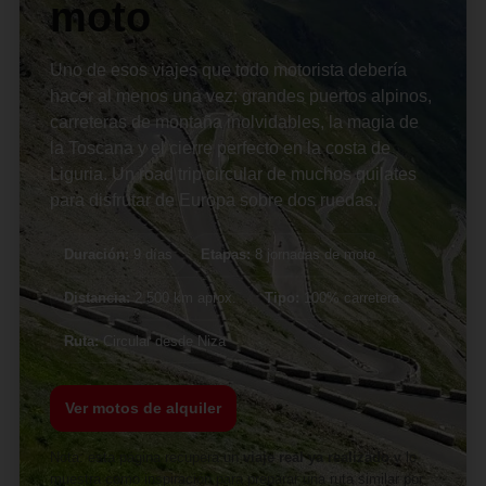
moto
Uno de esos viajes que todo motorista debería
hacer al menos una vez: grandes puertos alpinos,
carreteras de montaña inolvidables, la magia de
la Toscana y el cierre perfecto en la costa de
Liguria. Un road trip circular de muchos quilates
para disfrutar de Europa sobre dos ruedas.
Duración:
9 días
Etapas:
8 jornadas de moto
Distancia:
2.500 km aprox.
Tipo:
100% carretera
Ruta:
Circular desde Niza
Ver motos de alquiler
Nota: esta página recupera un
viaje real ya realizado
y lo
muestra como inspiración para preparar una ruta similar por