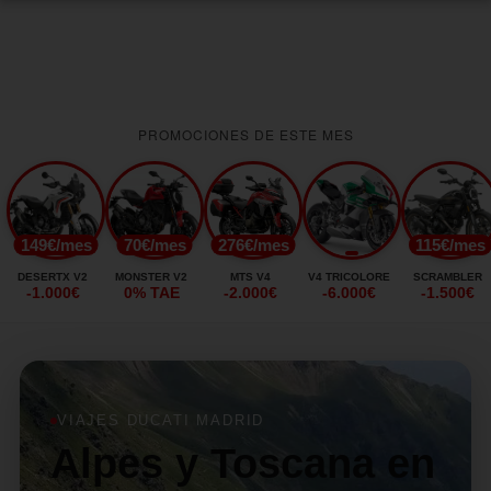
PROMOCIONES DE ESTE MES
149€/mes
70€/mes
276€/mes
115€/mes
DESERTX V2
MONSTER V2
MTS V4
V4 TRICOLORE
SCRAMBLER
-1.000€
0% TAE
-2.000€
-6.000€
-1.500€
VIAJES DUCATI MADRID
Alpes y Toscana en