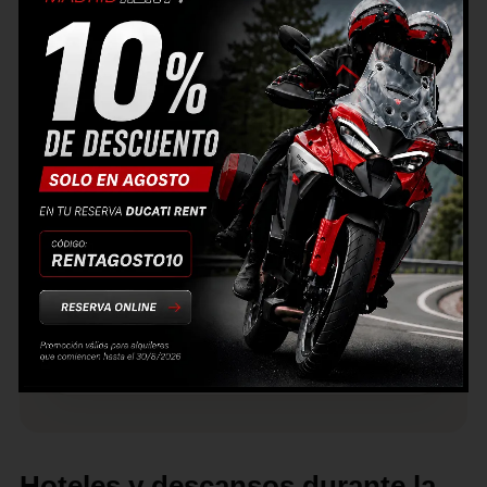
escapada por carretera
Este tipo de viaje encaja muy bien para
quien busca una aventura por libre, bien
planificada y con mucha carretera de
calidad. No hace falta salir de Europa ni
complicarse con logística exótica para vivir
una ruta realmente memorable.
Con una moto cómoda, buen equipaje y
ganas de rodar, es una de esas rutas que
mezclan conducción, turismo, gastronomía y
paisaje de una forma muy difícil de igualar.
Hoteles y descansos durante la