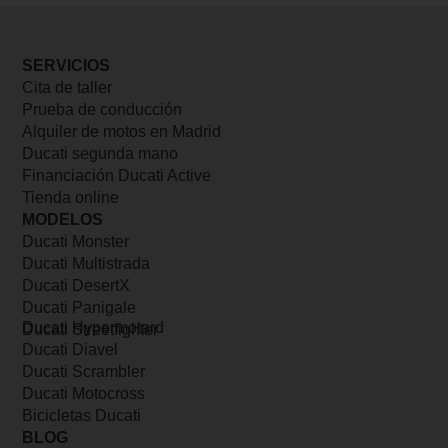
SERVICIOS
Cita de taller
Prueba de conducción
Alquiler de motos en Madrid
Ducati segunda mano
Financiación Ducati Active
Tienda online
MODELOS
Ducati Monster
Ducati Multistrada
Ducati DesertX
Ducati Panigale
Ducati Hypermotard
Ducati Streetfighter
Ducati Diavel
Ducati Scrambler
Ducati Motocross
Bicicletas Ducati
BLOG