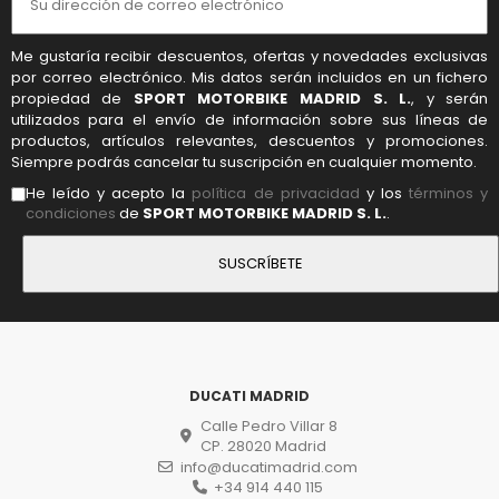
Me gustaría recibir descuentos, ofertas y novedades exclusivas
por correo electrónico. Mis datos serán incluidos en un fichero
propiedad de
SPORT MOTORBIKE MADRID S. L.
, y serán
utilizados para el envío de información sobre sus líneas de
productos, artículos relevantes, descuentos y promociones.
Siempre podrás cancelar tu suscripción en cualquier momento.
He leído y acepto la
política de privacidad
y los
términos y
condiciones
de
SPORT MOTORBIKE MADRID S. L.
.
DUCATI MADRID
Calle Pedro Villar 8
CP. 28020 Madrid
info@ducatimadrid.com
+34 914 440 115