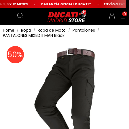
3, 6 Y 12 MESES
GARANTÍA OFICIAL DUCATI®
ENVÍO GRATIS 
0
Home
Ropa
Ropa de Moto
Pantalones
PANTALONES MIXED II MAN Black
50%