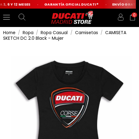
3, 6 Y 12 MESES
GARANTÍA OFICIAL DUCATI®
ENVÍO GRATIS 
0
Home
Ropa
Ropa Casual
Camisetas
CAMISETA
SKETCH DC 2.0 Black - Mujer