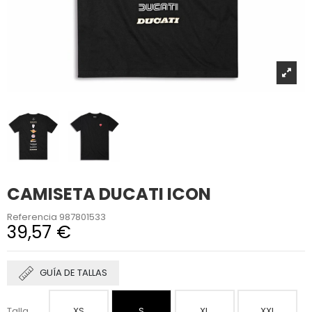
CAMISETA DUCATI ICON
Referencia
987801533
39,57 €
GUÍA DE TALLAS
Talla
XS
S
XL
XXL