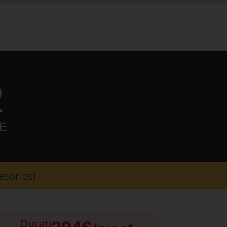
2
E
cesorios)