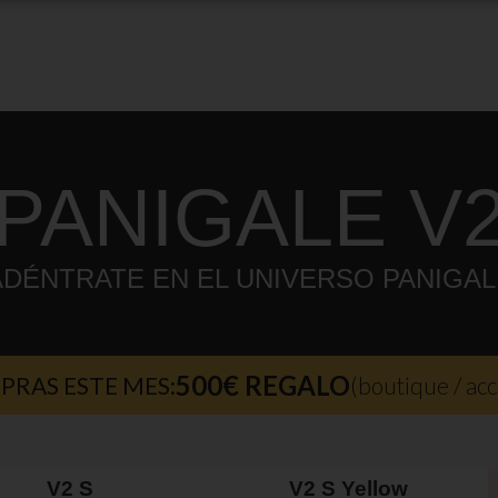
PANIGALE V
ADÉNTRATE EN EL UNIVERSO PANIGAL
500€ REGALO
PRAS ESTE MES:
(boutique / ac
V2 S
V2 S Yellow