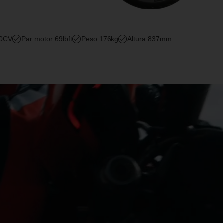
20CV
Par motor 69lbft
Peso 176kg
Altura 837mm