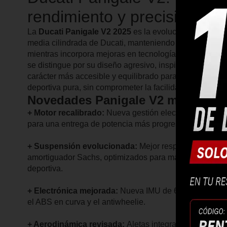
rendimiento y precisión
La
Ducati Panigale V2 2025
es la evolución perfecta d
media cilindrada de Ducati, manteniendo su esencia de
mientras incorpora mejoras en tecnología, aerodinámica
se distingue por su diseño agresivo, inspirado en la Pa
carácter más accesible y equilibrado para aquellos qu
deportiva pura, sin comprometer la facilidad de manejo.
Novedades Panigale V2 modelo 2
+ Motor recalibrado:
Nueva gestión electrónica en el 
para una entrega de potencia más progresiva y eficiente
+ Suspensión evolucionada:
Mejor respuesta de la h
amortiguador Sachs, optimizados para mayor precisión
deportiva.
+ Electrónica mejorada:
Nueva IMU de 6 ejes, refinando
el ABS en curva y el antiwheelie.
+ Aerodinámica revisada:
Aletas integradas y flujo de