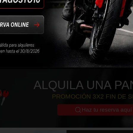
 y estriberas
conducción.
s opciones de
ALQUILA UNA PA
PROMOCIÓN 3X2 FIN DE 
Haz tu reserva aquí