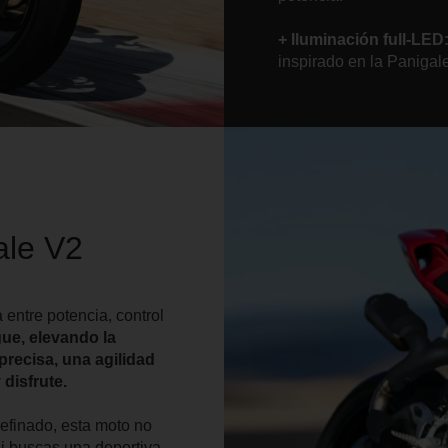
+ Iluminación full-LED
inspirado en la Panigal
ale V2
 entre potencia, control
ue, elevando la
recisa, una agilidad
 disfrute.
refinado, esta moto no
Si buscas una deportiva