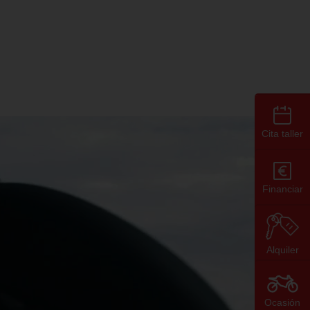
Cita taller
Financiar
Alquiler
Ocasión