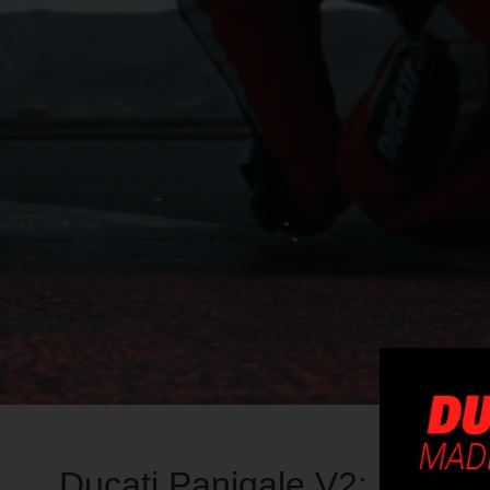
Ducati Panigale V2: Máxim