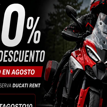
e la supersport de
 alto rendimiento
 y confort. Este modelo
nigale V4, pero con un
e buscan una moto
025
Superquadro de 890 cc
.
orquilla Showa BPF y el
 en conducción
 el control de tracción,
 aire mejorado para