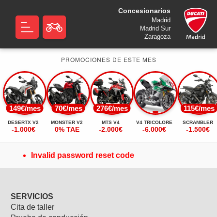
Concesionarios
Madrid
Madrid Sur
Zaragoza
PROMOCIONES DE ESTE MES
149€/mes
70€/mes
276€/mes
115€/mes
DESERTX V2
MONSTER V2
MTS V4
V4 TRICOLORE
SCRAMBLER
-1.000€
0% TAE
-2.000€
-6.000€
-1.500€
Invalid password reset code
SERVICIOS
Cita de taller