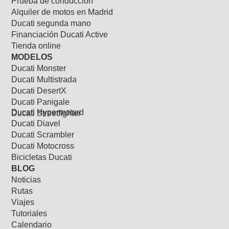
Prueba de conducción
Alquiler de motos en Madrid
Ducati segunda mano
Financiación Ducati Active
Tienda online
MODELOS
Ducati Monster
Ducati Multistrada
Ducati DesertX
Ducati Panigale
Ducati Hypermotard
Ducati Streetfighter
Ducati Diavel
Ducati Scrambler
Ducati Motocross
Bicicletas Ducati
BLOG
Noticias
Rutas
Viajes
Tutoriales
Calendario