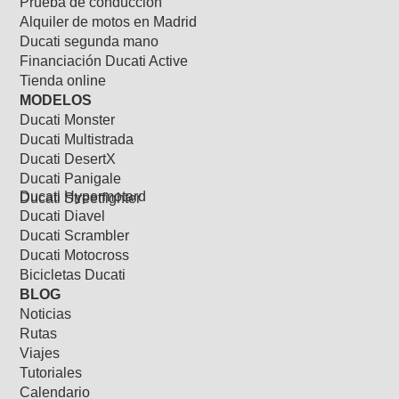
Prueba de conducción
Alquiler de motos en Madrid
Ducati segunda mano
Financiación Ducati Active
Tienda online
MODELOS
Ducati Monster
Ducati Multistrada
Ducati DesertX
Ducati Panigale
Ducati Hypermotard
Ducati Streetfighter
Ducati Diavel
Ducati Scrambler
Ducati Motocross
Bicicletas Ducati
BLOG
Noticias
Rutas
Viajes
Tutoriales
Calendario