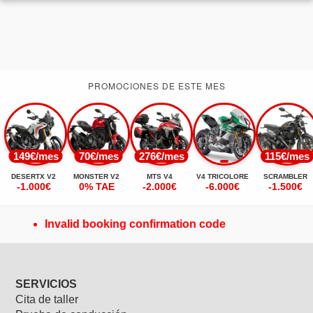
PROMOCIONES DE ESTE MES
149€/mes
70€/mes
276€/mes
115€/mes
DESERTX V2
MONSTER V2
MTS V4
V4 TRICOLORE
SCRAMBLER
-1.000€
0% TAE
-2.000€
-6.000€
-1.500€
Invalid booking confirmation code
SERVICIOS
Cita de taller