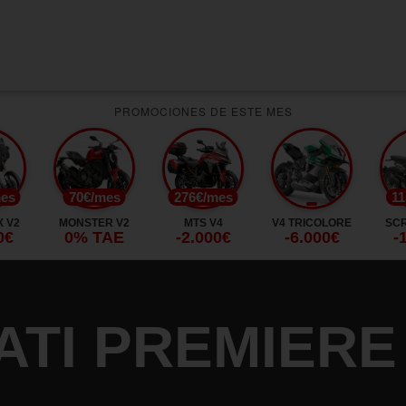
PROMOCIONES DE ESTE MES
mes
70€/mes
276€/mes
11
 V2
MONSTER V2
MTS V4
V4 TRICOLORE
SC
0€
0% TAE
-2.000€
-6.000€
-
TI PREMIERE