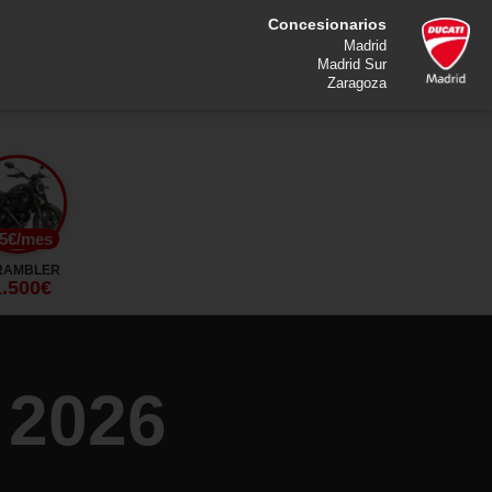
Concesionarios
Madrid
Madrid Sur
Zaragoza
5€/mes
RAMBLER
1.500€
 2026