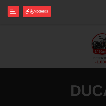
Modelos
149€/
DESERTX
-1.00
DUCA