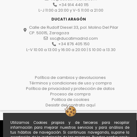
+34 914 440 115
L-J 11:00 a 20:00 y V-S 11:00 a 21:00
DUCATI ARAGÓN
Calle de Rudolf Diesel 33, pol. Molino Del Pilar
CP. 50015, Zaragoza
ssc@ducatimadrid.com
+34 876 405 150
L-V 10:00 a 13:00 y 16:00 a 20:00 | S 10:00 a 13.30
Política de cambios y devoluciones
Términos y condiciones de uso y compra
Política de privacidad y protección de datos
Proceso de compra
Politica de cookies
Desistir del contrato aquí
Utilizamos Cookies propias y de terceros para recopilar
información para mejorar nuestros servicios y para análisis de
tus hábitos de navegación. Si continuas navegando, supone la