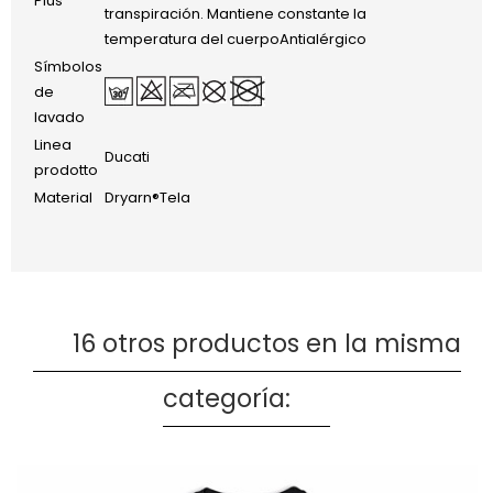
Plus
transpiración. Mantiene constante la
temperatura del cuerpoAntialérgico
Símbolos
de
lavado
Linea
Ducati
prodotto
Material
Dryarn®Tela
16 otros productos en la misma
categoría: