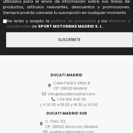
utilizados para el envío de información sobre sus líneas de
productos, artículos relevantes, descuentos y promociones.
Siempre podrás cancelar tu suscripción en cualquier momento.
He leído y acepto la
política de privacidad
y los
términos y
condiciones
de
SPORT MOTORBIKE MADRID S. L.
.
DUCATI MADRID
Calle Pedro Villar 8
CP. 28020 Madrid
info@ducatimadrid.com
+34 914 440 115
L-V 10:30 a 15:00 y 16:30 a 20:00
DUCATI MADRID SUR
C. Oslo, 53
CP. 28922 Alcorcón, Madrid
vo@ducatimadrid.com