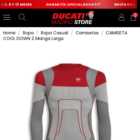
3, 6 Y 12 MESES
GARANTÍA OFICIAL DUCATI®
ENVÍO GRATIS 
0
Home
Ropa
Ropa Casual
Camisetas
CAMISETA
COOL DOWN 2 Manga Larga