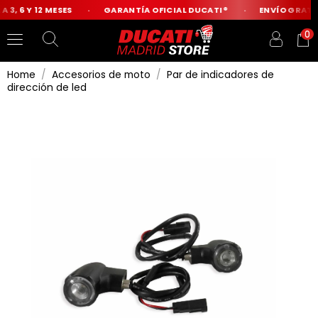
 3, 6 Y 12 MESES
GARANTÍA OFICIAL DUCATI®
ENVÍO GRATIS
0
Home
Accesorios de moto
Par de indicadores de
dirección de led