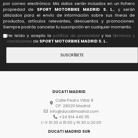
por correo electrónico. Mis datos serán incluidos en un fichero
propiedad de
SPORT MOTORBIKE MADRID S. L.
, y serán
utilizados para el envío de información sobre sus líneas de
productos, artículos relevantes, descuentos y promociones.
Siempre podrás cancelar tu suscripción en cualquier momento.
He leído y acepto la
política de privacidad
y los
términos y
condiciones
de
SPORT MOTORBIKE MADRID S. L.
.
DUCATI MADRID
Calle Pedro Villar 8
CP. 28020 Madrid
info@ducatimadrid.com
+34 914 440 115
L-V 10:30 a 15:00 y 16:30 a 20:00
DUCATI MADRID SUR