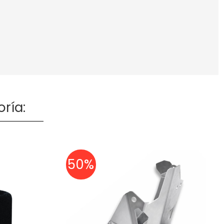
ría:
50%