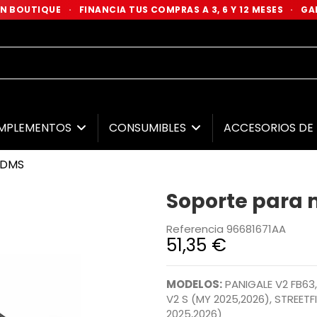
 EN BOUTIQUE
·
FINANCIA TUS COMPRAS A 3, 6 Y 12 MESES
·
GAR
MPLEMENTOS
CONSUMIBLES
ACCESORIOS D
 DMS
Soporte para
Referencia
96681671AA
51,35 €
MODELOS:
PANIGALE V2 FB63,
V2 S (MY 2025,2026), STREET
2025,2026)