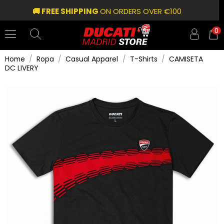
🚚 FREE SHIPPING
ON ORDERS OVER €100
0
Home
Ropa
Casual Apparel
T-Shirts
CAMISETA
DC LIVERY