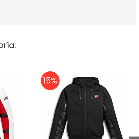
ría:
15%