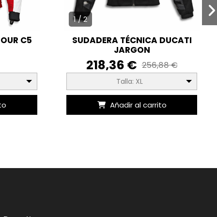
1 / 2
TOUR C5
SUDADERA TÉCNICA DUCATI
JARGON
218,36 €
256,88 €
Talla: XL
to
Añadir al carrito