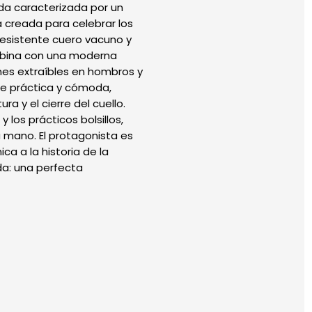
da caracterizada por un
a creada para celebrar los
resistente cuero vacuno y
ombina con una moderna
nes extraíbles en hombros y
te práctica y cómoda,
ra y el cierre del cuello.
los prácticos bolsillos,
a mano. El protagonista es
ca a la historia de la
da: una perfecta