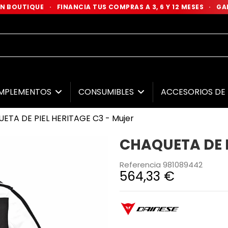
 EN BOUTIQUE
·
FINANCIA TUS COMPRAS A 3, 6 Y 12 MESES
·
GAR
MPLEMENTOS
CONSUMIBLES
ACCESORIOS D
ETA DE PIEL HERITAGE C3 - Mujer
CHAQUETA DE P
Referencia
981089442
564,33 €