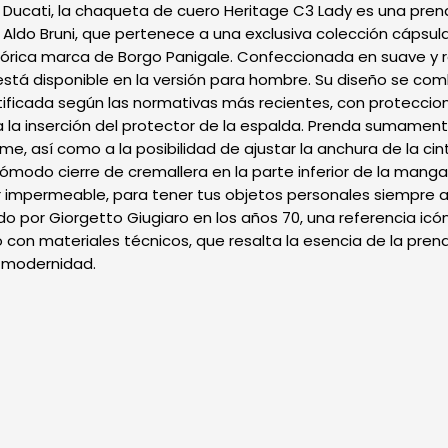
 Ducati, la chaqueta de cuero Heritage C3 Lady es una pren
de Aldo Bruni, que pertenece a una exclusiva colección cápsul
stórica marca de Borgo Panigale. Confeccionada en suave y 
n está disponible en la versión para hombre. Su diseño se c
tificada según las normativas más recientes, con proteccio
a la inserción del protector de la espalda. Prenda sumamen
ame, así como a la posibilidad de ajustar la anchura de la cintu
modo cierre de cremallera en la parte inferior de la manga y 
or impermeable, para tener tus objetos personales siempre 
do por Giorgetto Giugiaro en los años 70, una referencia icóni
con materiales técnicos, que resalta la esencia de la pren
y modernidad.