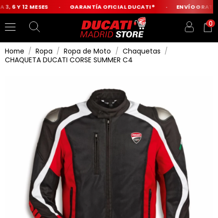
3, 6 Y 12 MESES
GARANTÍA OFICIAL DUCATI®
ENVÍO GRATIS 
0
Home
Ropa
Ropa de Moto
Chaquetas
CHAQUETA DUCATI CORSE SUMMER C4