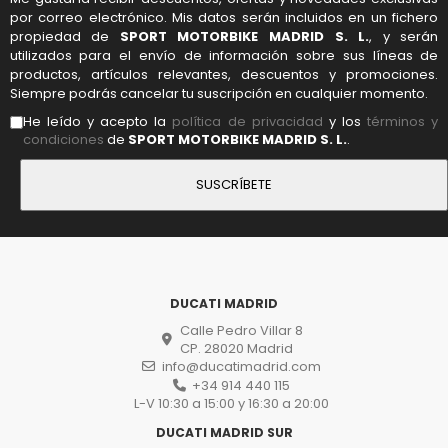
por correo electrónico. Mis datos serán incluidos en un fichero
propiedad de
SPORT MOTORBIKE MADRID S. L.
, y serán
utilizados para el envío de información sobre sus líneas de
productos, artículos relevantes, descuentos y promociones.
Siempre podrás cancelar tu suscripción en cualquier momento.
He leído y acepto la
política de privacidad
y los
términos y
condiciones
de
SPORT MOTORBIKE MADRID S. L.
.
DUCATI MADRID
Calle Pedro Villar 8
CP. 28020 Madrid
info@ducatimadrid.com
+34 914 440 115
L-V 10:30 a 15:00 y 16:30 a 20:00
DUCATI MADRID SUR