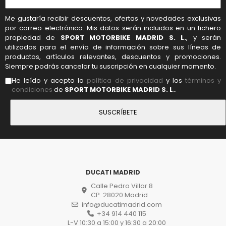
Me gustaría recibir descuentos, ofertas y novedades exclusivas
por correo electrónico. Mis datos serán incluidos en un fichero
propiedad de
SPORT MOTORBIKE MADRID S. L.
, y serán
utilizados para el envío de información sobre sus líneas de
productos, artículos relevantes, descuentos y promociones.
Siempre podrás cancelar tu suscripción en cualquier momento.
He leído y acepto la
política de privacidad
y los
términos y
condiciones
de
SPORT MOTORBIKE MADRID S. L.
.
DUCATI MADRID
Calle Pedro Villar 8
CP. 28020 Madrid
info@ducatimadrid.com
+34 914 440 115
L-V 10:30 a 15:00 y 16:30 a 20:00