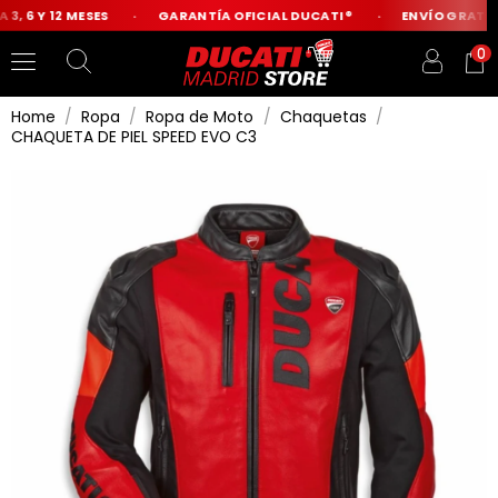
, 6 Y 12 MESES
GARANTÍA OFICIAL DUCATI®
ENVÍO GRATIS D
0
Home
Ropa
Ropa de Moto
Chaquetas
CHAQUETA DE PIEL SPEED EVO C3