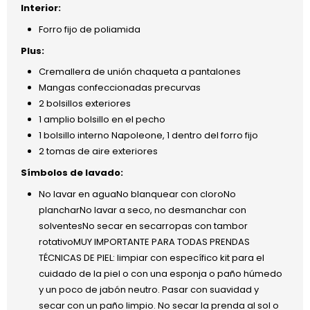
Interior:
Forro fijo de poliamida
Plus:
Cremallera de unión chaqueta a pantalones
Mangas confeccionadas precurvas
2 bolsillos exteriores
1 amplio bolsillo en el pecho
1 bolsillo interno Napoleone, 1 dentro del forro fijo
2 tomas de aire exteriores
Símbolos de lavado:
No lavar en aguaNo blanquear con cloroNo
plancharNo lavar a seco, no desmanchar con
solventesNo secar en secarropas con tambor
rotativoMUY IMPORTANTE PARA TODAS PRENDAS
TÉCNICAS DE PIEL: limpiar con específico kit para el
cuidado de la piel o con una esponja o paño húmedo
y un poco de jabón neutro. Pasar con suavidad y
secar con un paño limpio. No secar la prenda al sol o