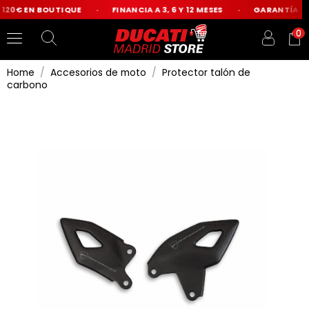
120€ EN BOUTIQUE
FINANCIA A 3, 6 Y 12 MESES
GARANTÍA OFI
0
Home
Accesorios de moto
Protector talón de
carbono