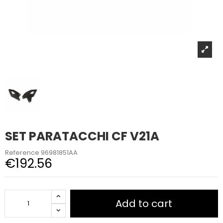
SET PARATACCHI CF V21A
Reference
96981851AA
€192.56
Add to cart