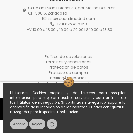
Calle de Rudolf Diesel 33, pol. Molino Del Pilar
CP. 50015, Zaragoza
ssc@ducatimadrid.com
+34 876 405 150
L-V 10:00 a 13:00 y 16:00 a 20:00 | S 10:00 a 13.30
Política de devoluciones
Terminos y condiciones
Protección de datos
Proceso de compra
Politica de cookies
Withdraw from the contract here
Utilizamos Cookies propias y de terceros para recopilar
información para mejorar nuestros servicios y para análisis de
tus hábitos de navegación. Si continuas navegando, supone la
aceptación de la instalación de las mismas. Puedes configurar tu
navegador para impedir su instalación.
Accept
Reject
Contacts