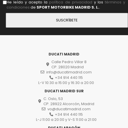
He leído y acepto la
política de privacidad
y los
términos y
condiciones
de
SPORT MOTORBIKE MADRID S. L.
.
DUCATI MADRID
Calle Pedro Villar 8
CP. 28020 Madrid
info@ducatimadrid.com
+34 914 440 115
L-V 10:30 a 15:00 y 16:30 a 20:00
DUCATI MADRID SUR
C. Oslo, 53
CP. 28922 Alcorcón, Madrid
vo@ducatimadrid.com
+34 914 440 115
L-J 11:00 a 20:00 y V-S 11:00 a 21:00
DUCATI ARAGÓN