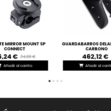
E MIRROR MOUNT SP
GUARDABARROS DELA
CONNECT
CARBONO
6,24 €
462,12 €
34,99 €
Añadir al carrito
Añadir al carri