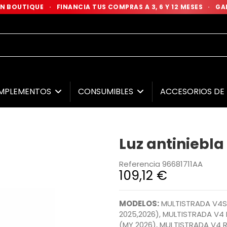
 EN BOUTIQUE
·
FINANCIA TUS COMPRAS A 3, 6 Y 12 MESES
·
GAR
MPLEMENTOS
CONSUMIBLES
ACCESORIOS D
Luz antiniebla
Referencia
96681711AA
109,12 €
MODELOS:
MULTISTRADA V4S 
2025,2026), MULTISTRADA V4 
(MY 2026), MULTISTRADA V4 R