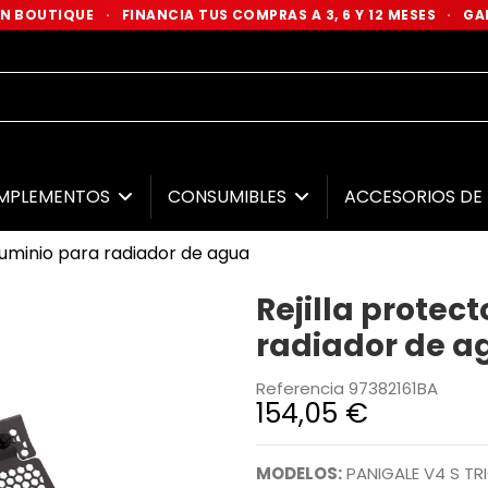
 EN BOUTIQUE
·
FINANCIA TUS COMPRAS A 3, 6 Y 12 MESES
·
GAR
MPLEMENTOS
CONSUMIBLES
ACCESORIOS D
aluminio para radiador de agua
Rejilla protec
radiador de a
Referencia
97382161BA
154,05 €
MODELOS:
PANIGALE V4 S TR