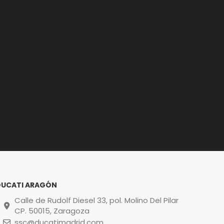
DUCATI ARAGÓN
Calle de Rudolf Diesel 33, pol. Molino Del Pilar
CP. 50015, Zaragoza
ssc@ducatimadrid.com