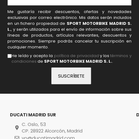
Me gustaría recibir descuentos, ofertas y novedades
exclusivas por correo electrónico. Mis datos serán incluidos
en un fichero propiedad de
SPORT MOTORBIKE MADRID S.
L.
, y serán utilizados para el envío de información sobre sus
líneas de productos, artículos relevantes, descuentos y
promociones. Siempre podrás cancelar tu suscripción en
cualquier momento.
He leído y acepto la
política de privacidad
y los
términos y
condiciones
de
SPORT MOTORBIKE MADRID S. L.
.
DUCATI MADRID SUR
C. Oslo, 53
CP. 28922 Alcorcón, Madrid
vo@ducatimadrid.com