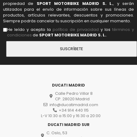
propiedad de
SPORT MOTORBIKE MADRID S. L.
, y serán
utilizados para el envío de información sobre sus líneas de
productos, artículos relevantes, descuentos y promociones.
Siempre podrás cancelar tu suscripción en cualquier momento.
He leído y acepto la
política de privacidad
y los
términos y
condiciones
de
SPORT MOTORBIKE MADRID S. L.
.
DUCATI MADRID
Calle Pedro Villar 8
CP. 28020 Madrid
info@ducatimadrid.com
+34 914 440 115
L-V 10:30 a 15:00 y 16:30 a 20:00
DUCATI MADRID SUR
C. Oslo, 53