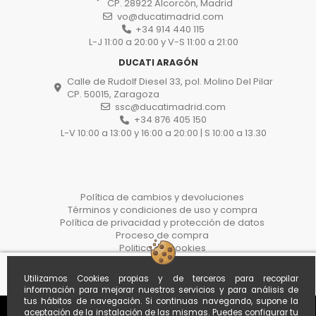
CP. 28922 Alcorcón, Madrid
vo@ducatimadrid.com
+34 914 440 115
L-J 11:00 a 20:00 y V-S 11:00 a 21:00
DUCATI ARAGÓN
Calle de Rudolf Diesel 33, pol. Molino Del Pilar
CP. 50015, Zaragoza
ssc@ducatimadrid.com
+34 876 405 150
L-V 10:00 a 13:00 y 16:00 a 20:00 | S 10:00 a 13.30
Política de cambios y devoluciones
Términos y condiciones de uso y compra
Política de privacidad y protección de datos
Proceso de compra
Politica de cookies
Desistir del contrato aquí
Utilizamos Cookies propias y de terceros para recopilar
información para mejorar nuestros servicios y para análisis de
tus hábitos de navegación. Si continuas navegando, supone la
aceptación de la instalación de las mismas. Puedes configurar tu