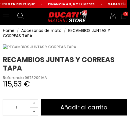
 120€ EN BOUTIQUE
FINANCIA A 3, 6 Y 12 MESES
GARANTÍA OF
0
Home
Accesorios de moto
RECAMBIOS JUNTAS Y
CORREAS TAPA
RECAMBIOS JUNTAS Y CORREAS
TAPA
Referencia
96782001AA
115,53 €
Añadir al carrito