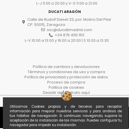
L-J 11:00 a 20:00 y V-S 11:00 a 21:00
DUCATI ARAGÓN
Calle de Rudolf Diesel 33, pol. Molino Del Pilar
CP. 50015, Zaragoza
ssc@ducatimadrid.com
+34 876 405 150
L-V 10:00 a 13:00 y 16:00 a 20:00 | S 10:00 a 13.30
Política de cambios y devoluciones
Términos y condiciones de uso y compra
Política de privacidad y protección de datos
Proceso de compra
Politica de cookies
Desistir del contrato aquí
Utilizamos Cookies propias y de terceros para recopilar
información para mejorar nuestros servicios y para análisis de
tus hábitos de navegación. Si continuas navegando, supone la
aceptación de la instalación de las mismas. Puedes configurar tu
navegador para impedir su instalación.