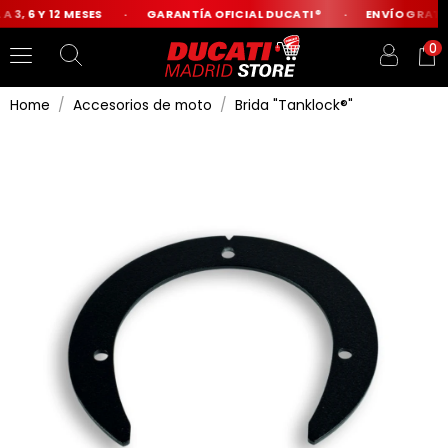
 3, 6 Y 12 MESES
GARANTÍA OFICIAL DUCATI®
ENVÍO GRATIS
0
Home
Accesorios de moto
Brida "Tanklock®"