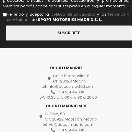
productos, artículos relevantes, descuentos y promociones.
Siempre podrás cancelar tu suscripción en cualquier momento.
He leído y acepto la
política de privacidad
y los
términos y
condiciones
de
SPORT MOTORBIKE MADRID S. L.
.
DUCATI MADRID
Calle Pedro Villar 8
CP. 28020 Madrid
info@ducatimadrid.com
+34 914 440 115
L-V 10:30 a 15:00 y 16:30 a 20:00
DUCATI MADRID SUR
C. Oslo, 53
CP. 28922 Alcorcón, Madrid
vo@ducatimadrid.com
+34 914 440 115