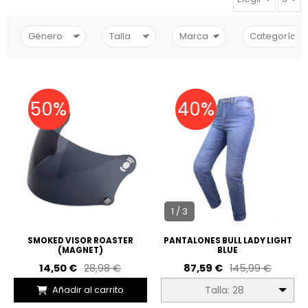
50%
40%
1 / 3
SMOKED VISOR ROASTER
PANTALONES BULL LADY LIGHT
(MAGNET)
BLUE
14,50 €
28,98 €
87,59 €
145,99 €
Añadir al carrito
Talla: 28