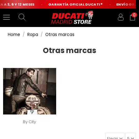
 A 3, 6 Y 12 MESES
GARANTÍA OFICIAL DUCATI®
ENVÍO GRATI
0
Home
Ropa
Otras marcas
Otras marcas
By City
Elegir
5