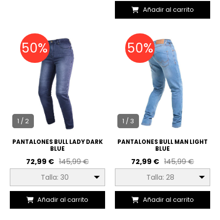
Añadir al carrito
50%
50%
1 / 2
1 / 3
PANTALONES BULL LADY DARK
PANTALONES BULL MAN LIGHT
BLUE
BLUE
72,99 €
145,99 €
72,99 €
145,99 €
Talla: 30
Talla: 28
Añadir al carrito
Añadir al carrito