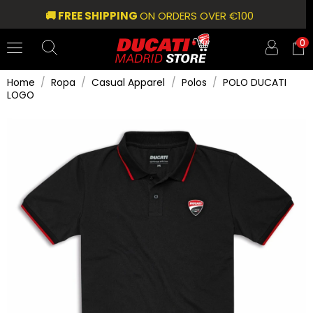
🚚 FREE SHIPPING
ON ORDERS OVER €100
0
Home
Ropa
Casual Apparel
Polos
POLO DUCATI
LOGO