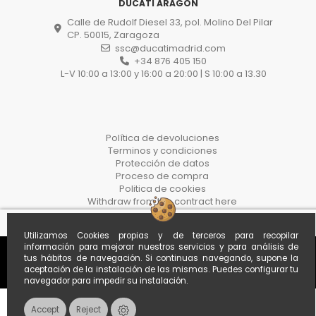
DUCATI ARAGÓN
Calle de Rudolf Diesel 33, pol. Molino Del Pilar
CP. 50015, Zaragoza
ssc@ducatimadrid.com
+34 876 405 150
L-V 10:00 a 13:00 y 16:00 a 20:00 | S 10:00 a 13.30
Política de devoluciones
Terminos y condiciones
Protección de datos
Proceso de compra
Politica de cookies
Withdraw from the contract here
Utilizamos Cookies propias y de terceros para recopilar
información para mejorar nuestros servicios y para análisis de
tus hábitos de navegación. Si continuas navegando, supone la
aceptación de la instalación de las mismas. Puedes configurar tu
navegador para impedir su instalación.
Accept
Reject