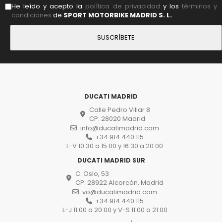
He leído y acepto la
política de privacidad
y los
términos y
condiciones
de
SPORT MOTORBIKE MADRID S. L.
.
DUCATI MADRID
Calle Pedro Villar 8
CP. 28020 Madrid
info@ducatimadrid.com
+34 914 440 115
L-V 10:30 a 15:00 y 16:30 a 20:00
DUCATI MADRID SUR
C. Oslo, 53
CP. 28922 Alcorcón, Madrid
vo@ducatimadrid.com
+34 914 440 115
L-J 11:00 a 20:00 y V-S 11:00 a 21:00