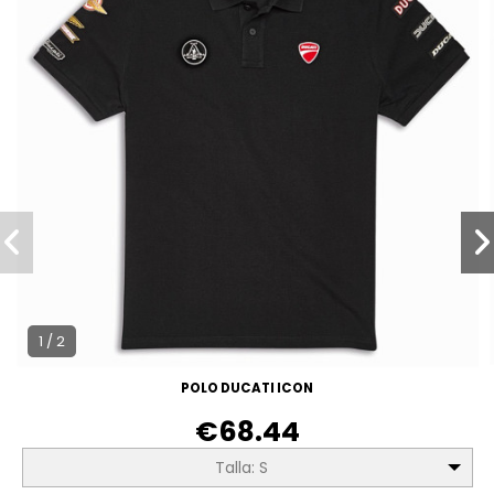
1 / 2
POLO DUCATI ICON
€68.44
Talla: S