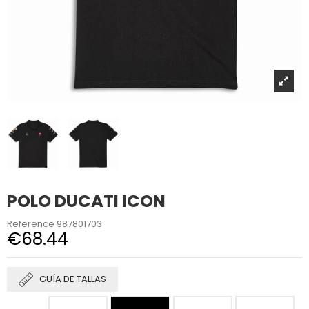
POLO DUCATI ICON
Reference
987801703
€68.44
GUÍA DE TALLAS