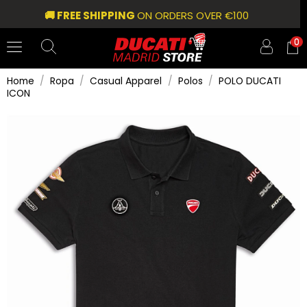
🚚 FREE SHIPPING
ON ORDERS OVER €100
0
Home
Ropa
Casual Apparel
Polos
POLO DUCATI
ICON