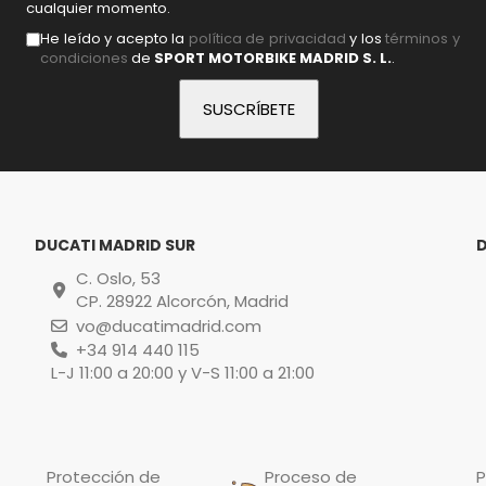
cualquier momento.
He leído y acepto la
política de privacidad
y los
términos y
condiciones
de
SPORT MOTORBIKE MADRID S. L.
.
DUCATI MADRID SUR
C. Oslo, 53
CP. 28922 Alcorcón, Madrid
vo@ducatimadrid.com
+34 914 440 115
L-J 11:00 a 20:00 y V-S 11:00 a 21:00
Protección de
Proceso de
P