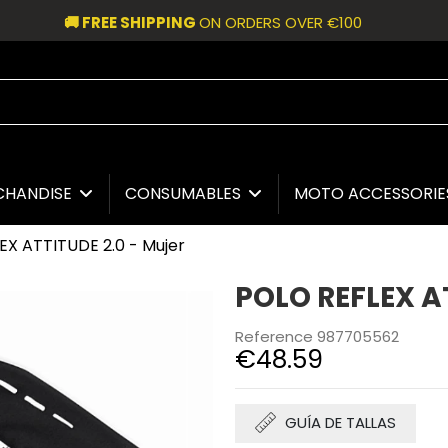
🚚 FREE SHIPPING
ON ORDERS OVER €100
CHANDISE
CONSUMABLES
MOTO ACCESSORI
EX ATTITUDE 2.0 - Mujer
POLO REFLEX AT
Reference
987705562
€48.59
GUÍA DE TALLAS