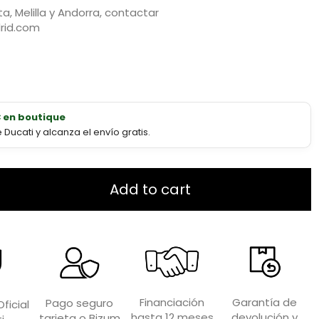
a, Melilla y Andorra, contactar
rid.com
€ en boutique
ucati y alcanza el envío gratis.
Add to cart
Garantía de
Financiación
Pago seguro
ficial
devolución y
hasta 12 meses
tarjeta o Bizum