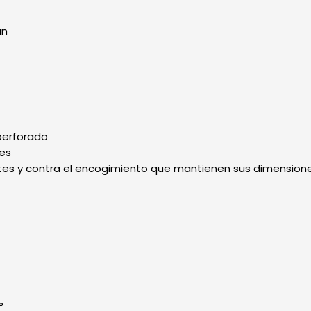
án
 perforado
tes
es y contra el encogimiento que mantienen sus dimensione
°