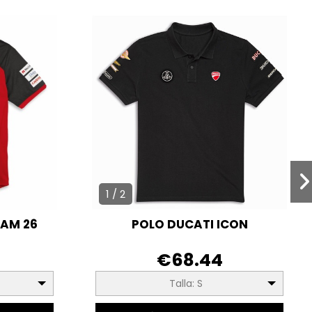
1 / 2
EAM 26
POLO DUCATI ICON
€68.44
Talla: S