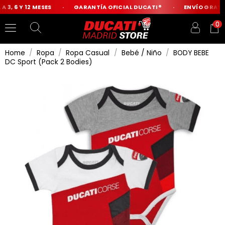
3, 6 Y 12 MESES
GARANTÍA OFICIAL DUCATI®
ENVÍO GRATIS 
0
Home
Ropa
Ropa Casual
Bebé / Niño
BODY BEBE
DC Sport (Pack 2 Bodies)