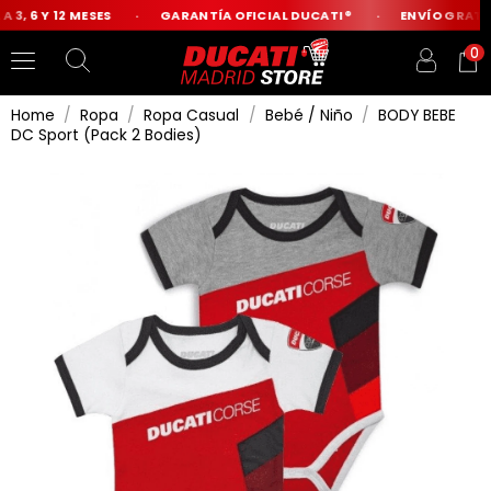
3, 6 Y 12 MESES
GARANTÍA OFICIAL DUCATI®
ENVÍO GRATIS 
0
Home
Ropa
Ropa Casual
Bebé / Niño
BODY BEBE
DC Sport (Pack 2 Bodies)