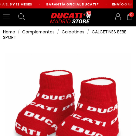
 3, 6 Y 12 MESES
GARANTÍA OFICIAL DUCATI®
ENVÍO GRATIS
0
Home
Complementos
Calcetines
CALCETINES BEBE
SPORT