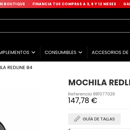
 EN BOUTIQUE
·
FINANCIA TUS COMPRAS A 3, 6 Y 12 MESES
·
GAR
MPLEMENTOS
CONSUMIBLES
ACCESORIOS D
LA REDLINE B4
MOCHILA REDL
Referencia
981077029
147,78 €
GUÍA DE TALLAS