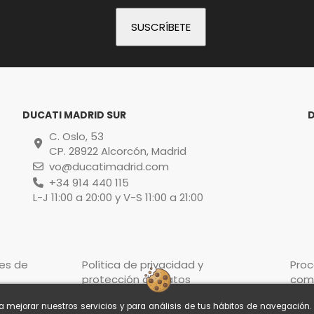
DUCATI MADRID SUR
C. Oslo, 53
CP. 28922 Alcorcón, Madrid
vo@ducatimadrid.com
+34 914 440 115
L-J 11:00 a 20:00 y V-S 11:00 a 21:00
es de
Política de privacidad y
Pro
protección de datos
com
ra mejorar nuestros servicios y para análisis de tus hábitos de navegación