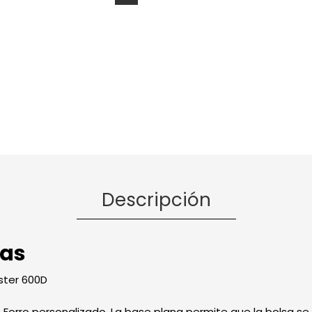
Descripción
cas
éster 600D
. Forro personalizado. La base plana permite que la bolsa 