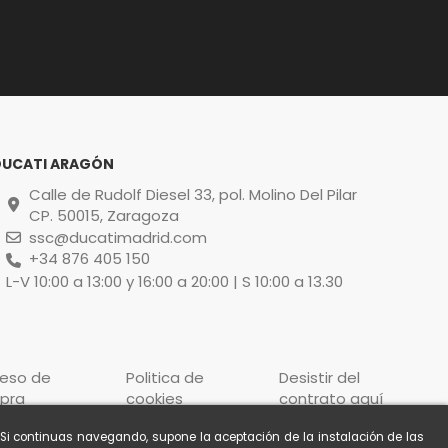
DUCATI ARAGÓN
Calle de Rudolf Diesel 33, pol. Molino Del Pilar
CP. 50015, Zaragoza
ssc@ducatimadrid.com
+34 876 405 150
L-V 10:00 a 13:00 y 16:00 a 20:00 | S 10:00 a 13.30
ceso de
Politica de
Desistir del
pra
cookies
contrato aquí
. Si continuas navegando, supone la aceptación de la instalación de las