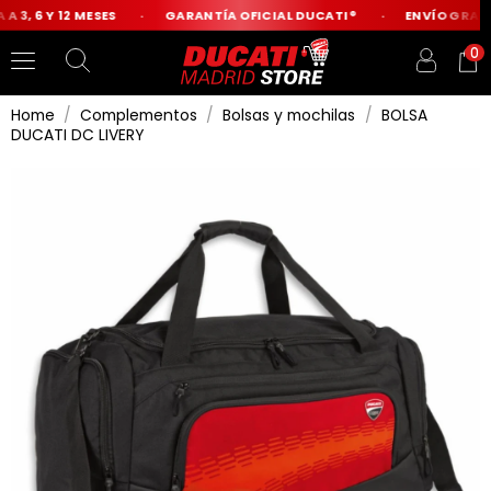
 3, 6 Y 12 MESES
GARANTÍA OFICIAL DUCATI®
ENVÍO GRATIS
0
Home
Complementos
Bolsas y mochilas
BOLSA
DUCATI DC LIVERY