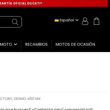
ANTÍA OFICIAL DUCATI®
Español
RECAMBIOS
MOTOS DE OCASIÓN
E MOTO
g
CTORY, DESMO 450 MX
io que buscas? ¡¡Contacta aquí con nosotros!!