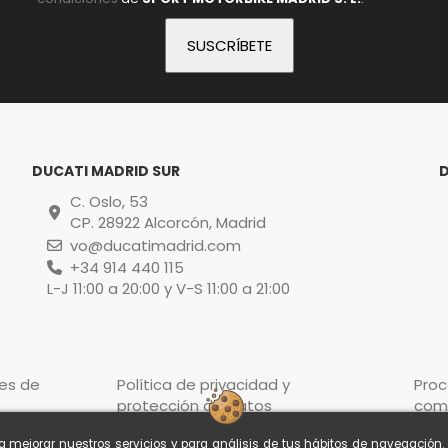
DUCATI MADRID SUR
C. Oslo, 53
CP. 28922 Alcorcón, Madrid
vo@ducatimadrid.com
+34 914 440 115
L-J 11:00 a 20:00 y V-S 11:00 a 21:00
es de
Política de privacidad y
Pro
protección de datos
com
ra mejorar nuestros servicios y para análisis de tus hábitos de navegación