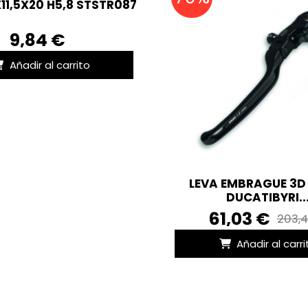
X11,5X20 H5,8 STSTR087
9,84 €
Añadir al carrito
LEVA EMBRAGUE 3D
DUCATIBYRI..
61,03 €
203,
Añadir al carri