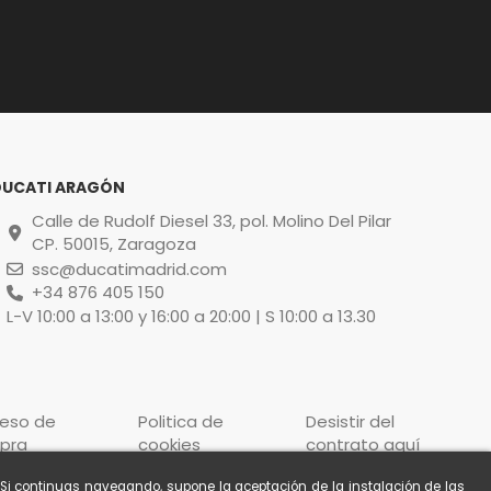
DUCATI ARAGÓN
Calle de Rudolf Diesel 33, pol. Molino Del Pilar
CP. 50015, Zaragoza
ssc@ducatimadrid.com
+34 876 405 150
L-V 10:00 a 13:00 y 16:00 a 20:00 | S 10:00 a 13.30
ceso de
Politica de
Desistir del
pra
cookies
contrato aquí
. Si continuas navegando, supone la aceptación de la instalación de las