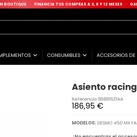
 EN BOUTIQUE
·
FINANCIA TUS COMPRAS A 3, 6 Y 12 MESES
·
GAR
MPLEMENTOS
CONSUMIBLES
ACCESORIOS D
Asiento racin
Referencia
96881621AA
186,95 €
MODELOS:
DESMO 450 MX FA
¿No encuentras el accesor