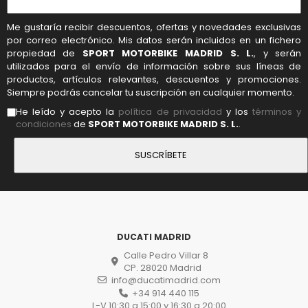
Me gustaría recibir descuentos, ofertas y novedades exclusivas
por correo electrónico. Mis datos serán incluidos en un fichero
propiedad de
SPORT MOTORBIKE MADRID S. L.
, y serán
utilizados para el envío de información sobre sus líneas de
productos, artículos relevantes, descuentos y promociones.
Siempre podrás cancelar tu suscripción en cualquier momento.
He leído y acepto la
política de privacidad
y los
términos y
condiciones
de
SPORT MOTORBIKE MADRID S. L.
.
DUCATI MADRID
Calle Pedro Villar 8
CP. 28020 Madrid
info@ducatimadrid.com
+34 914 440 115
L-V 10:30 a 15:00 y 16:30 a 20:00