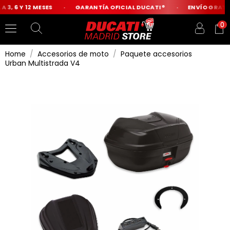
 3, 6 Y 12 MESES
GARANTÍA OFICIAL DUCATI®
ENVÍO GRATIS
0
Home
Accesorios de moto
Paquete accesorios
Urban Multistrada V4