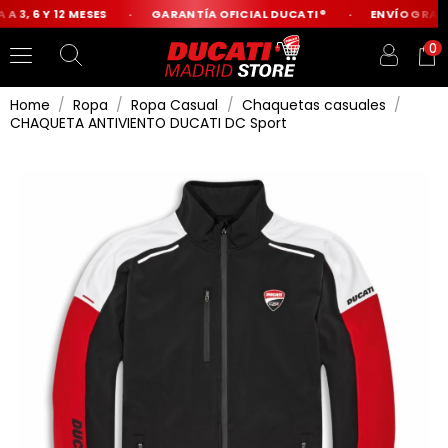
A 3, 6 Y 12 MESES
GARANTÍA OFICIAL DUCATI®
ENVÍO GRATIS
0
Home
Ropa
Ropa Casual
Chaquetas casuales
CHAQUETA ANTIVIENTO DUCATI DC Sport