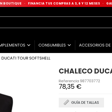
 EN BOUTIQUE
·
FINANCIA TUS COMPRAS A 3, 6 Y 12 MESES
·
GAR
MPLEMENTOS
CONSUMIBLES
ACCESORIOS D
 DUCATI TOUR SOFTSHELL
CHALECO DUCA
Referencia
987703772
78,35 €
GUÍA DE TALLAS