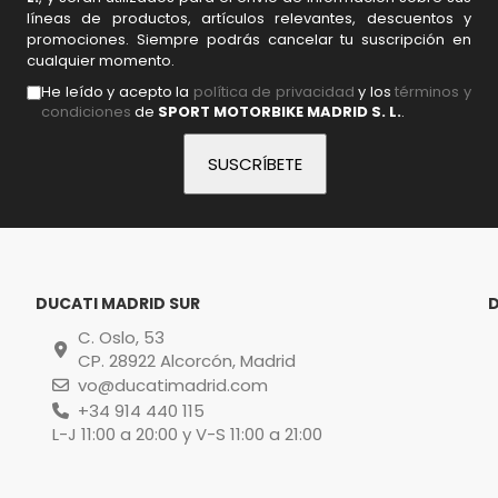
líneas de productos, artículos relevantes, descuentos y
promociones. Siempre podrás cancelar tu suscripción en
cualquier momento.
He leído y acepto la
política de privacidad
y los
términos y
condiciones
de
SPORT MOTORBIKE MADRID S. L.
.
DUCATI MADRID SUR
C. Oslo, 53
CP. 28922 Alcorcón, Madrid
vo@ducatimadrid.com
+34 914 440 115
L-J 11:00 a 20:00 y V-S 11:00 a 21:00