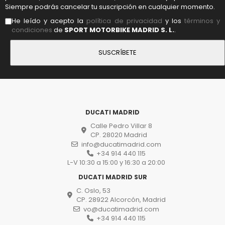
Siempre podrás cancelar tu suscripción en cualquier momento.
He leído y acepto la
política de privacidad
y los
términos y
condiciones
de
SPORT MOTORBIKE MADRID S. L.
.
DUCATI MADRID
Calle Pedro Villar 8
CP. 28020 Madrid
info@ducatimadrid.com
+34 914 440 115
L-V 10:30 a 15:00 y 16:30 a 20:00
DUCATI MADRID SUR
C. Oslo, 53
CP. 28922 Alcorcón, Madrid
vo@ducatimadrid.com
+34 914 440 115