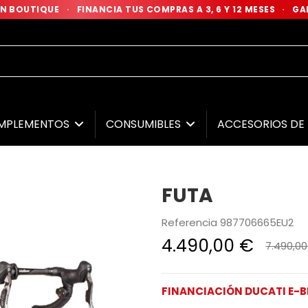
 EN BOUTIQUE
·
FINANCIA TUS COMPRAS A 3, 6 Y 12 MESES
·
GAR
MPLEMENTOS
CONSUMIBLES
ACCESORIOS D
FUTA
Referencia
987706665EU2
4.490,00 €
7.490,00
FINANCIACIÓN DUCATI E-B