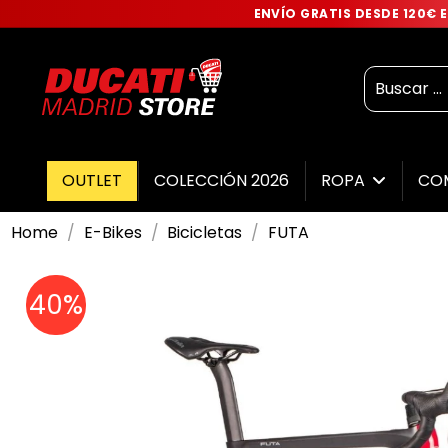
ENVÍO GRATIS DESDE 120€
OUTLET
COLECCIÓN 2026
ROPA
CO
Home
E-Bikes
Bicicletas
FUTA
40%