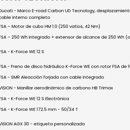
Ducati - Marco E-road Carbon UD Tecnology, desplazamient
cable interno completo
FSA – Motor de cubo HM 1.0 (250 vatios, 42 Nm)
FSA – 250 Wh integrado + extensor de alcance de 250 Wh (o
FSA - K-Force WE 12 S
FSA - Freno de disco hidráulico K-Force WE con rotor FSA de
FSA - SMR Aleacción forjada con cable integrado
VISION - Manillar aerodinámico de carbono HB Trimax
FSA - K-Force WE 12 S Electrónica
FSA - K-Force WE 172.5 mm - 50/34 T
VISION AGX 30 - etiqueta personalizada