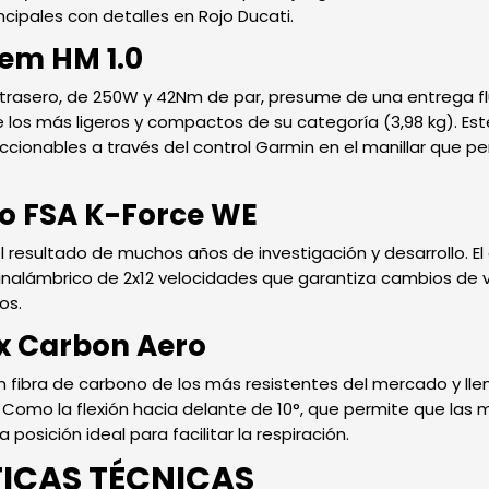
ncipales con detalles en Rojo Ducati.
em HM 1.0
e trasero, de 250W y 42Nm de par, presume de una entrega fl
re los más ligeros y compactos de su categoría (3,98 kg). E
eccionables a través del control Garmin en el manillar que pe
o FSA K-Force WE
l resultado de muchos años de investigación y desarrollo. E
inalámbrico de 2x12 velocidades que garantiza cambios de 
os.
x Carbon Aero
n fibra de carbono de los más resistentes del mercado y ll
omo la flexión hacia delante de 10°, que permite que las m
osición ideal para facilitar la respiración.
ICAS TÉCNICAS