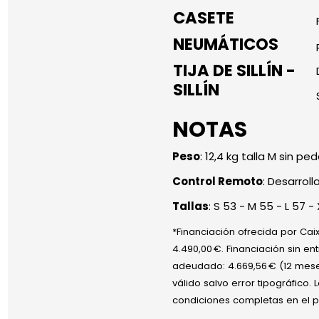
CASETE
NEUMÁTICOS
TIJA DE SILLÍN -
SILLÍN
NOTAS
Peso
: 12,4 kg talla M sin pe
Control Remoto
: Desarrol
Tallas
: S 53 - M 55 - L 57 -
*Financiación ofrecida por Caix
4.490,00 €. Financiación sin ent
adeudado: 4.669,56 € (12 meses
válido salvo error tipográfico. 
condiciones completas en el p