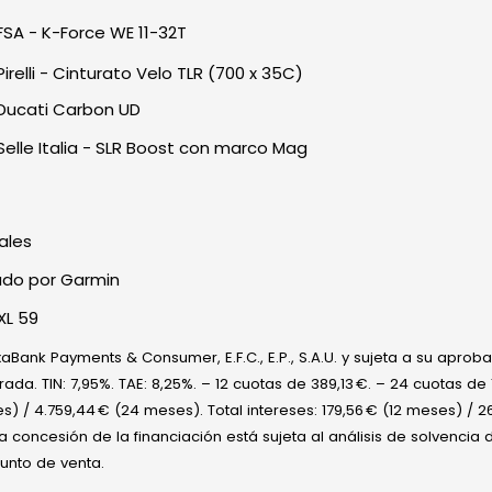
FSA - K-Force WE 11-32T
Pirelli - Cinturato Velo TLR (700 x 35C)
Ducati Carbon UD
Selle Italia - SLR Boost con marco Mag
dales
lado por Garmin
 XL 59
aBank Payments & Consumer, E.F.C., E.P., S.A.U. y sujeta a su aproba
rada. TIN: 7,95%. TAE: 8,25%. – 12 cuotas de 389,13 €. – 24 cuotas de 1
) / 4.759,44 € (24 meses). Total intereses: 179,56 € (12 meses) / 
La concesión de la financiación está sujeta al análisis de solvencia d
unto de venta.