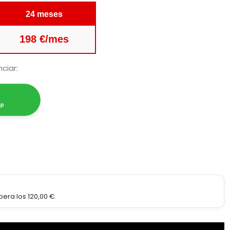
24 meses
198 €/mes
ciar:
era los 120,00 €.