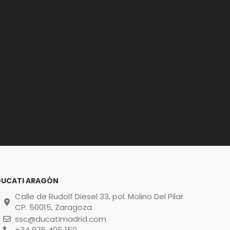
DUCATI ARAGÓN
Calle de Rudolf Diesel 33, pol. Molino Del Pilar
CP. 50015, Zaragoza
ssc@ducatimadrid.com
+34 876 405 150