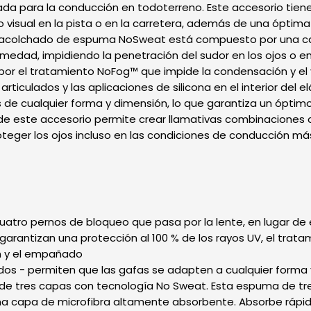
ñada para la conducción en todoterreno. Este accesorio tien
visual en la pista o en la carretera, además de una óptima 
El acolchado de espuma NoSweat está compuesto por una c
dad, impidiendo la penetración del sudor en los ojos o en l
or el tratamiento NoFog™ que impide la condensación y el 
articulados y las aplicaciones de silicona en el interior del 
 de cualquier forma y dimensión, lo que garantiza un óptim
al de este accesorio permite crear llamativas combinaciones 
teger los ojos incluso en las condiciones de conducción más
uatro pernos de bloqueo que pasa por la lente, en lugar de
y garantizan una protección al 100 % de los rayos UV, el tra
n y el empañado
lados - permiten que las gafas se adapten a cualquier forma
 tres capas con tecnología No Sweat. Esta espuma de tres
a capa de microfibra altamente absorbente. Absorbe ráp