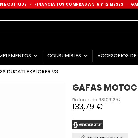
 EN BOUTIQUE
·
FINANCIA TUS COMPRAS A 3, 6 Y 12 MESES
·
GAR
MPLEMENTOS
CONSUMIBLES
ACCESORIOS D
S DUCATI EXPLORER V3
GAFAS MOTOCR
Referencia
981091252
133,79 €