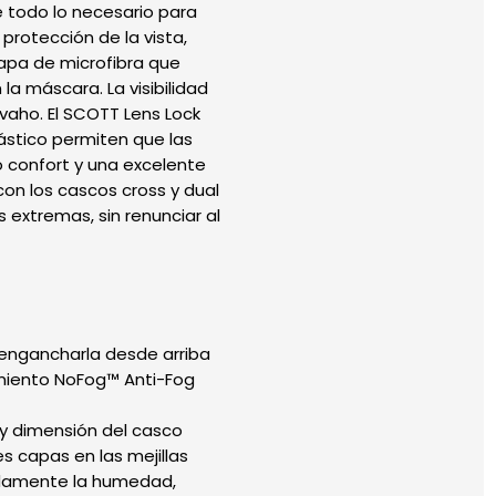
e todo lo necesario para
protección de la vista,
apa de microfibra que
a máscara. La visibilidad
vaho. El SCOTT Lens Lock
elástico permiten que las
o confort y una excelente
con los cascos cross y dual
 extremas, sin renunciar al
 engancharla desde arriba
tamiento NoFog™ Anti-Fog
 y dimensión del casco
 capas en las mejillas
idamente la humedad,