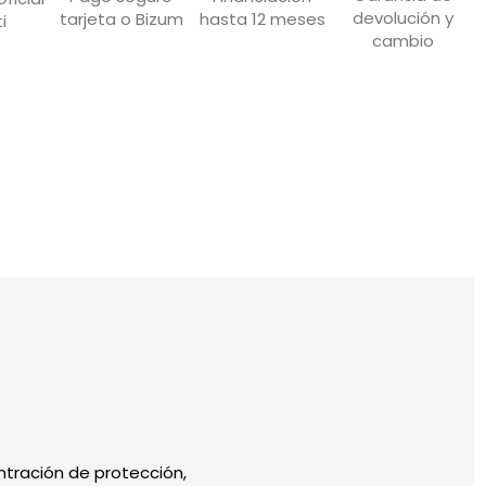
devolución y
hasta 12 meses
tarjeta o Bizum
i
cambio
ntración de protección,