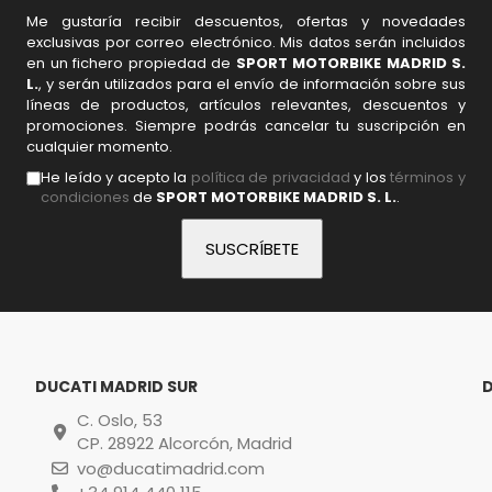
Me gustaría recibir descuentos, ofertas y novedades
exclusivas por correo electrónico. Mis datos serán incluidos
en un fichero propiedad de
SPORT MOTORBIKE MADRID S.
L.
, y serán utilizados para el envío de información sobre sus
líneas de productos, artículos relevantes, descuentos y
promociones. Siempre podrás cancelar tu suscripción en
cualquier momento.
He leído y acepto la
política de privacidad
y los
términos y
condiciones
de
SPORT MOTORBIKE MADRID S. L.
.
DUCATI MADRID SUR
C. Oslo, 53
CP. 28922 Alcorcón, Madrid
vo@ducatimadrid.com