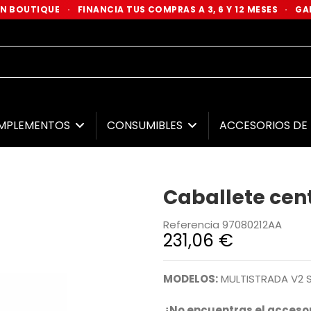
 EN BOUTIQUE
·
FINANCIA TUS COMPRAS A 3, 6 Y 12 MESES
·
GAR
MPLEMENTOS
CONSUMIBLES
ACCESORIOS D
Caballete cen
Referencia
97080212AA
231,06 €
MODELOS:
MULTISTRADA V2 S
¿No encuentras el accesor