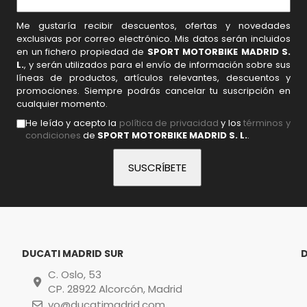
Me gustaría recibir descuentos, ofertas y novedades
exclusivas por correo electrónico. Mis datos serán incluidos
en un fichero propiedad de
SPORT MOTORBIKE MADRID S.
L.
, y serán utilizados para el envío de información sobre sus
líneas de productos, artículos relevantes, descuentos y
promociones. Siempre podrás cancelar tu suscripción en
cualquier momento.
He leído y acepto la
política de privacidad
y los
términos y
condiciones
de
SPORT MOTORBIKE MADRID S. L.
.
DUCATI MADRID SUR
C. Oslo, 53
CP. 28922 Alcorcón, Madrid
vo@ducatimadrid.com