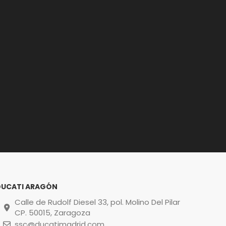
DUCATI ARAGÓN
Calle de Rudolf Diesel 33, pol. Molino Del Pilar
CP. 50015, Zaragoza
ssc@ducatimadrid.com