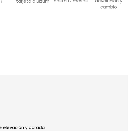
devolución y
hasta 12 meses
tarjeta o Bizum
i
cambio
e elevación y parada.