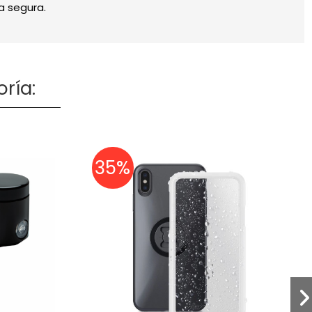
a segura.
ría:
35%