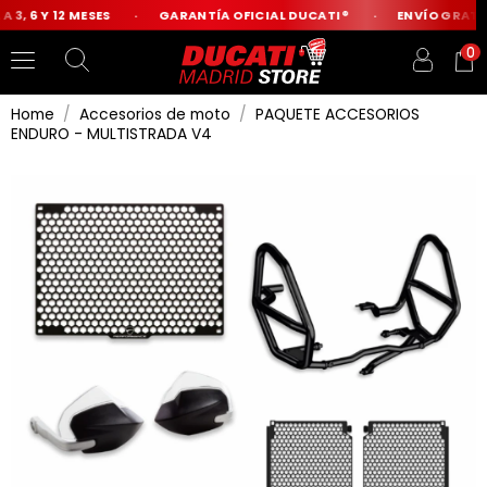
3, 6 Y 12 MESES
GARANTÍA OFICIAL DUCATI®
ENVÍO GRATIS 
0
Home
Accesorios de moto
PAQUETE ACCESORIOS
ENDURO - MULTISTRADA V4